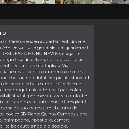
ro
San Paolo: vendesi appartamenti di varie
se A++ Descrizione generale: nel quartiere di
ta RESIDENZA MONGINEVRO, elegante
e, in fase di realizzo, con possibilità di
enti. Descrizione dettagliata: Via
da ai servizi, centri commerciali e mezzi
ne che saranno dotati dei più alti standard
ità del design ed alla semplicità delle sue
icerca progettuale attenta al particolare,
ssibili, studiati per massimizzare comfort e
e alle esigenze di tutti i nuclei famigliari. Il
sona e il suo benessere al centro del
o: codice 5B Piano: Quinto Composizione:
o, disimpegno, ripostiglio, camera
bilità box auto singolo o doppio.