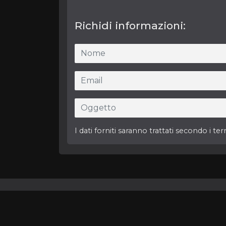
Richidi informazioni:
I dati forniti saranno trattati secondo i term
HOME
ANNUNCI
CHI SIAMO
CONTA