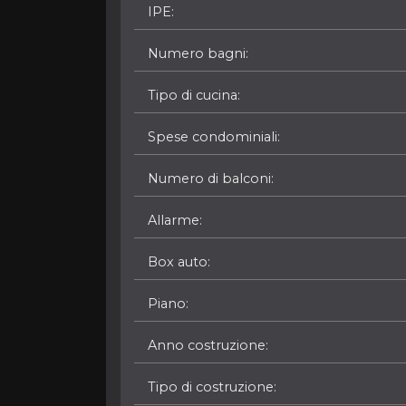
IPE
Numero bagni
Tipo di cucina
Spese condominiali
Numero di balconi
Allarme
Box auto
Piano
Anno costruzione
Tipo di costruzione