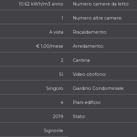
10.62 kWh/m3 anno
Numero camere da letto
1
Numero altre camere
A vista
Riscaldamento
€ 1,00/mese
Arredamento
2
Cantina
SI
Video citofono
Singolo
Giardino Condominiale
4
Piani edificio
2019
Stato
Signorile