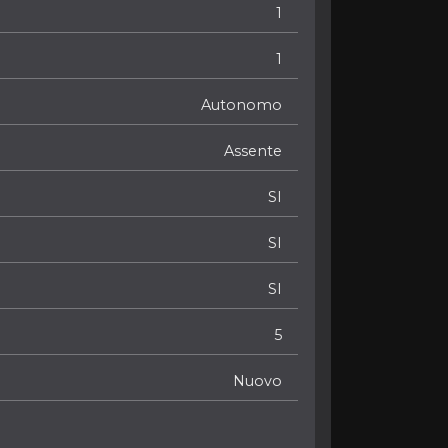
1
1
Autonomo
Assente
SI
SI
SI
5
Nuovo