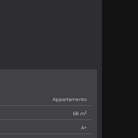
Appartamento
2
68 m
A+